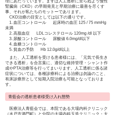
理にあたっています。まずは人工透析に至らぬよう慢性
腎臓病（CKD）の早期発見と早期治療に最善を尽くす
事、それが私たちのモットーであります。
CKD治療の目安としては以下の通りです。
1.
血圧コントロール
起床時の血圧 125 / 75 mmHg
未満
2.
高脂血症
LDLコレステロール 120mg /dl 以下
3.
尿酸コントロール
尿酸値 6.0mg/dl以下
4.
血糖コントロール
5.
貧血の予防
Hb 12.0g/dl以上
また、人工透析を受ける患者様には、「元気で長生き
できる透析」を合言葉に、適切な維持管理・シャント作
成やPTA治療等を行ってまいります。人工透析に係る諸
症状については、各種診療科による治療は勿論のこと、
有床診療所として短期入院治療も可能となっておりま
す。
青藍会の透析患者様受け入れ態勢
医療法人青藍会では、本院である大場内科クリニック
（水戸市酒門町）と分院の大場内科玉造クリニック・大