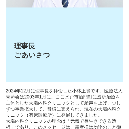
大場内科小吹クリニック
外来案内 | 小吹
アクセス | 小吹
医院概要 | 小吹
理事長

ごあいさつ

介護事業部
過去のお便り
法人案内
2024年12月に理事長を拝命した小林正貴です。医療法人
地域連携
青藍会は2003年1月に、ここ水戸市酒門町に透析治療を
主体とした大場内科クリニックとして産声を上げ、少し
公益通報制度について
ずつ事業拡大して、皆様に支えられ、現在の大場内科ク
リニック（有床診療所）に発展してきました。
大場内科クリニックの理念は「元気で長生きできる透
析」であり、このメッセージは、患者様は勿論のこと御