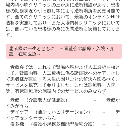
場内科小吹クリニックの三か所に透析施設があり、患者
様の勤務状況や引っ越し等により透析場所を変更可能で
す。全てのクリニックにおいて、最新のオンラインHDF
透析を実施しており、また大場内科クリニックにおいて
は、働いている患者様の為に夜間透析も実施しておりま
す。
患者様の一生とともに ～青藍会の診療・入院・介
護・在宅医療～
青藍会では、これまで腎臓内科および人工透析を核と
して、腎臓内科・人工透析に係る諸症状へのケア、そし
て患者様が直面する人生の困りごとの解決を図るべく、
サービスを拡充して参りました。これは診療科・入院
等、有床診療所の施設内でのサービスのみならず
・老健 （介護老人保健施設）
→
老健か
すみがうら
・デイケア （通所リハビリテーション）
→
デ
イケアセンターせいらん
・看多機 （看護小規模多機能型居宅介護） →
コ