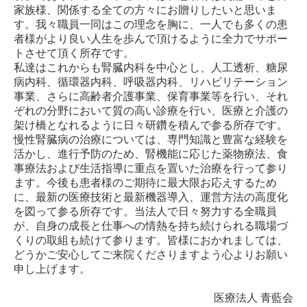
家族様、関係する全ての方々にお贈りしたいと思いま
す。我々職員一同はこの理念を胸に、一人でも多くの患
者様がより良い人生を歩んで頂けるように全力でサポー
トさせて頂く所存です。
私達はこれからも腎臓内科を中心とし、人工透析、糖尿
病内科、循環器内科、呼吸器内科、リハビリテーション
事業、さらに高齢者介護事業、保育事業等を行い、それ
ぞれの分野において質の高い診療を行い、医療と介護の
架け橋となれるように日々研鑽を積んで参る所存です。
慢性腎臓病の治療については、専門知識と豊富な経験を
活かし、進行予防のため、腎機能に応じた薬物療法、食
事療法および生活指導に重点を置いた治療を行って参り
ます。今後も患者様のご期待に最大限お応えするため
に、最新の医療技術と最新機器導入、運営方法の高度化
を図って参る所存です。当法人で日々努力する全職員
が、自身の成長と仕事への情熱を持ち続けられる職場づ
くりの取組も続けて参ります。皆様におかれましては、
どうかご安心してご来院くださりますよう心よりお願い
申し上げます。
医療法人 青藍会