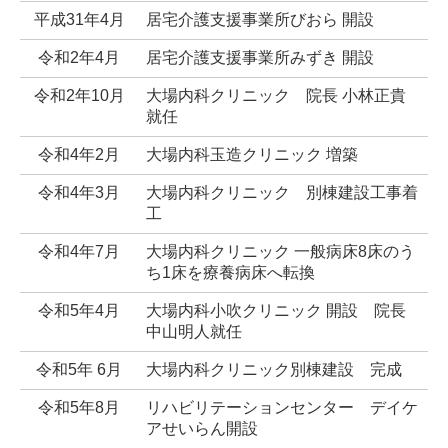
平成31年4月
居宅介護支援事業所びおら 開設
令和2年4月
居宅介護支援事業所みずき 開設
令和2年10月
大場内科クリニック 院長 小林正貴
就任
令和4年2月
大場内科玉造クリニック 増築
令和4年3月
大場内科クリニック 別棟建設工事着
工
令和4年7月
大場内科クリニック 一般病床8床のう
ち1床を療養病床へ転換
令和5年4月
大場内科小吹クリニック 開設 院長
中山明人就任
令和5年 6月
大場内科クリニック別棟建設 完成
令和5年8月
リハビリテーションセンター デイケ
アせいらん開設