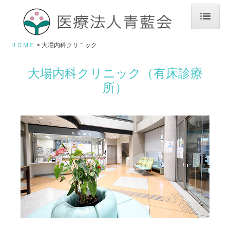
ＨＯＭＥ
ＨＯＭＥ
大場内科クリニック
大場内科クリニック
大場内科クリニック（有床診療
所）
外来案内 | 本院
アクセス | 本院
医院概要 | 本院
大場内科玉造クリニック
外来案内 | 玉造
アクセス | 玉造
医院概要 | 玉造