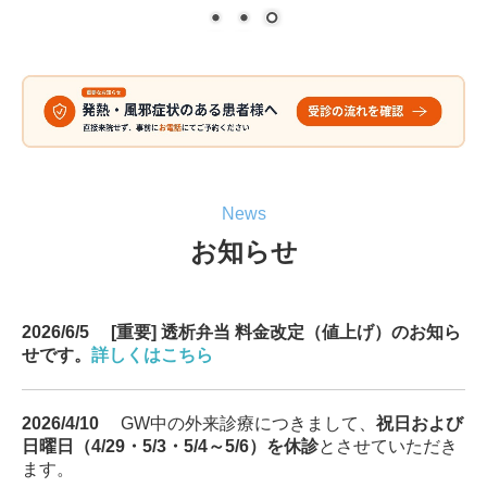
大場内科小吹クリニック
外来案内 | 小吹
アクセス | 小吹
医院概要 | 小吹
News
介護事業部
お知らせ
過去のお便り
法人案内
2026/6/5
[重要] 透析弁当 料金改定（値上げ）のお知ら
せです。
詳しくはこちら
地域連携
公益通報制度について
2026/4/10
GW中の外来診療につきまして、
祝日および
日曜日（4/29・5/3・5/4～5/6）を休診
とさせていただき
ます。