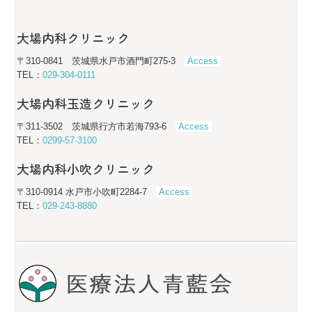
大場内科小吹クリニック
大場内科クリニック
外来案内 | 小吹
〒310-0841 茨城県水戸市酒門町275-3
Access
TEL：
029-304-0111
アクセス | 小吹
大場内科玉造クリニック
医院概要 | 小吹
〒311-3502 茨城県行方市若海793-6
Access
介護事業部
TEL：
0299-57-3100
大場内科小吹クリニック
過去のお便り
〒310-0914 水戸市小吹町2284-7
Access
法人案内
TEL：
029-243-8880
地域連携
公益通報制度について