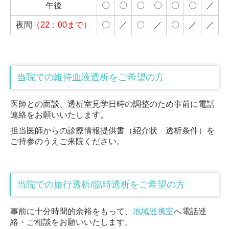
午後
〇
〇
〇
〇
〇
〇
／
夜間
（22：00まで）
〇
／
〇
／
〇
／
／
当院での維持血液透析をご希望の方
医師との面談、透析室見学日時の調整のため事前に電話
連絡をお願いいたします。
担当医師からの診療情報提供書（紹介状 透析条件）を
ご持参のうえご来院ください。
当院での旅行透析/臨時透析をご希望の方
事前に十分時間的余裕をもって、
地域連携室
へ電話連
絡・ご相談をお願いいたします。