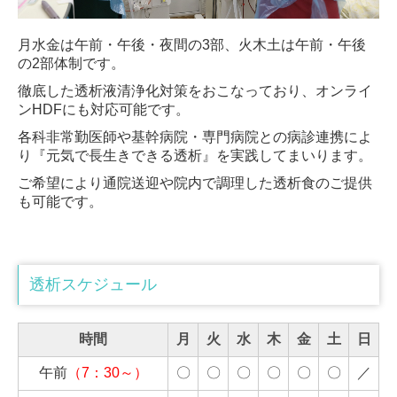
大場内科小吹クリニック
月水金は午前・午後・夜間の3部、火木土は午前・午後
外来案内 | 小吹
の2部体制です。
徹底した透析液清浄化対策をおこなっており、オンライ
アクセス | 小吹
ンHDFにも対応可能です。
医院概要 | 小吹
各科非常勤医師や基幹病院・専門病院との病診連携によ
り『元気で長生きできる透析』を実践してまいります。
介護事業部
ご希望により通院送迎や院内で調理した透析食のご提供
も可能です。
過去のお便り
法人案内
透析スケジュール
地域連携
公益通報制度について
時間
月
火
水
木
金
土
日
午前
（7：30～）
〇
〇
〇
〇
〇
〇
／